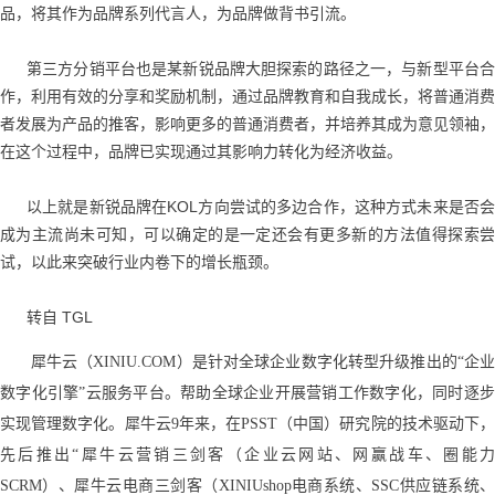
品，将其作为品牌系列代言人，为品牌做背书引流。
第三方分销平台也是某新锐品牌大胆探索的路径之一，与新型平台合
作，利用有效的分享和奖励机制，通过品牌教育和自我成长，将普通消费
者发展为产品的推客，影响更多的普通消费者，并培养其成为意见领袖，
在这个过程中，品牌已实现通过其影响力转化为经济收益。
以上就是新锐品牌在KOL方向尝试的多边合作，这种方式未来是否会
成为主流尚未可知，可以确定的是一定还会有更多新的方法值得探索尝
试，以此来突破行业内卷下的增长瓶颈。
转自 TGL
犀牛云
（XINIU.COM）
是针对全球企业数字化转型升级推出的“企
数字化引擎”云服务平台。帮助全球企业开展营销工作数字化，同时逐步
实现管理数字化。犀牛云9年来，在PSST（中国）研究院的技术驱动下，
先后推出“
犀牛云营销三剑客（
企业云网站
、
网赢战车
、
圈能
SCRM
）
、犀牛云电商三剑客（XINIUshop电商系统、SSC供应链系统