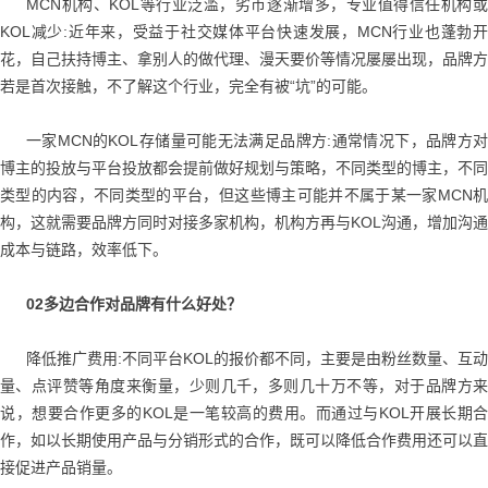
MCN机构、KOL等行业泛滥，劣币逐渐增多，专业值得信任机构或
KOL减少:近年来，受益于社交媒体平台快速发展，MCN行业也蓬勃开
花，自己扶持博主、拿别人的做代理、漫天要价等情况屡屡出现，品牌方
若是首次接触，不了解这个行业，完全有被“坑”的可能。
一家MCN的KOL存储量可能无法满足品牌方:通常情况下，品牌方对
博主的投放与平台投放都会提前做
好规划与策略，不同类型的博主，不同
类型的内容，不同类型的平台，但这些博主可能并不属于某一家MCN机
构，这就需要品牌方同时对接多家机构，机构方再与KOL沟通，增加沟通
成本与链路，效率低下。
02多边合作对品牌有什么好处？
降低推广费用:不同平台KOL的报价都不同，主要是由粉丝数量、互动
量、点评赞等角度来衡量，少则几千，多则几十万不等，对于品牌方来
说，想要合作更多的KOL是一笔较高的费用。而通过与KOL开展长期合
作，如以长期使用产品与分销形式的合作，既可以降低合作费用还可以直
接促进产品销量。