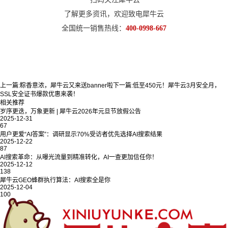
了解更多资讯，欢迎致电犀牛云
全国统一销售热线：
400-0998-667
上一篇:
粽香意浓，犀牛云又来送banner啦
下一篇:
低至450元！犀牛云3月安全月，
SSL安全证书爆款优惠来袭！
相关推荐
岁序更迭，万象更新 | 犀牛云2026年元旦节放假公告
2025-12-31
67
用户更爱“AI答案”：调研显示70%受访者优先选择AI搜索结果
2025-12-22
87
AI搜索革命：从曝光流量到精准转化，AI一查更加信任你！
2025-12-12
138
犀牛云GEO蜂群执行算法：AI搜索全是你
2025-12-04
100