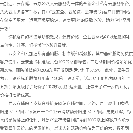
云加速、云存储、云办公八大云服务为一体的全新企业私有云服务平台。
八大云服务各有千秋，其中“云安全、云加速、云存储”为客户打造“网站
存储空间更大、运营环境更稳定、速度更快”的极致体验，助力企业品牌
升级！
惊艳客户的不仅是功能效果，还有价格！企业云网站
6.0
以超低的冰
点价格，让客户们抢“鲜”体验升级版。
云安全和云加速都有基础版、标准版和增强版，其中基础版均免费供
客户使用。云安全的标准版具备
10G
的防御峰值，在活动期间价格足足优
惠
30%
；而防御峰值为
20G
的增强版则足足让利了
37.5%
。此外，犀牛云
为云加速的标准版每月配备了
5G
的加速流量，活动期间价格为原价的七
五折；增强版除了配备了
10G
的每月加速流量，还做出了进一步的让利，
价格打七折优惠。
而云存储除了支持在线扩充网站存储空间，另外，每个犀牛
ID
免费
赠送
5G
空间，每发布一个企业云网站额外赠送
5G
空间。更更让客户惊
喜的是价格上的让利，凡是将云存储空间扩充到
200G
以上的客户均能享
受到犀牛云给出的优惠价格，最诱人的活动价格仅为原价的六五折不到。