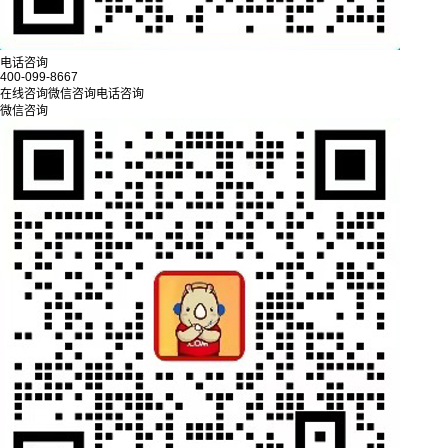
电话咨询
400-099-8667
在线咨询
微信咨询
电话咨询
微信咨询