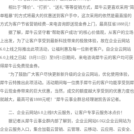
相比于
“降价”、“打折”、“送礼”等等促销方式，犀牛云更喜欢采用“简
单粗暴”的方式将最大的优惠送到客户手中，这次采用的依然是最直接的
方式为客户节省营销经费--来电咨询即送现金券上门，最高狂省
1888
元！
据了解，犀牛云坚守着
“帮助客户成功”的核心价值观，从客户的立场
上出发，为了让客户享受到最新科技带来的极致体验，故在企业云网站
6.0
上线之际推出此项活动，让福利惠及每一位新老客户。自企业云网站
6.0
上线之日起（
8
月
11
日）至
9
月
1
日期间，来电咨询犀牛云的客户均可获
得犀牛云免费现金券。
“为了鼓励广大客户尽快更新新升级的企业云网站，优化使用体验，
犀牛云特推出此项活动。活动期间每一位携手犀牛云的客户均能享受到犀
牛云现金券带来的巨大优惠，当然，成交的额度越大享受到的优惠力度也
就越大，最高可省
1888
元呢！”犀牛云事业群总经理谢凯告诉记者。
二、企业云网站
6.0
上线
8
大云服务，让客户专享云服务冰点价！
据记者从犀牛云事业群内部了解到，企业云网站
6.0
以企业云网站为
企业云服务入口，集合加载云营销、云管理、云移动、云应用、云安全、