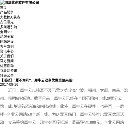
首页
产品服务
大数据AI获客
占位曝光
多渠道引流
全网seo
品牌全案
网站建设
客户案例
资讯中心
关于我们
官方新闻
优惠活动
互联网资讯
升级公告
【活动】“夏不为利”，犀牛云双享优惠重磅来袭！
2017-08-16
近日，犀牛云以掩耳不及迅雷之势攻克宁波、福州、太原、南昌、温
州、昆明
6
座城池。截至目前，犀牛云已经在全国范围内上线
29
家分公
司
，成功衔接起沿海和内陆战线！此外，犀牛云在硬件上也是再上一层
楼
--企业云网站
6.0
全新上线。为庆双喜临门，犀牛云特推出双享优惠活
动：立马签约犀牛云，现金券直接抵减，最高狂省
1888
元；企业云网站