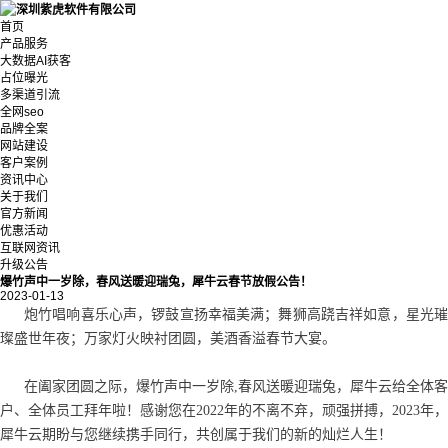
首页
产品服务
大数据AI获客
占位曝光
多渠道引流
全网seo
品牌全案
网站建设
客户案例
资讯中心
关于我们
官方新闻
优惠活动
互联网资讯
升级公告
爆竹声中一岁除，春风送暖迎瑞兔，犀牛云春节放假公告！
2023-01-13
炮竹唱响喜乐心声，锣鼓宣扬幸福美满；舞狮高跷吉祥如意，星光璀
璨盛世年夜；万家灯火映衬团圆，美酒香溢春节大宴。
在阖家团圆之际，爆竹声中一岁除,春风送暖迎瑞兔，犀牛云给全体客
户、全体员工拜年啦！感谢您在2022年的不离不弃，顽强拼搏，2023年，
犀牛云期盼与您继续携手同行，共创属于我们的新的灿烂人生！