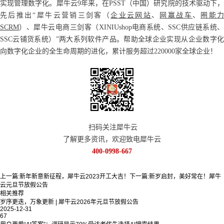
实现管理数字化。犀牛云9年来，在PSST（中国）研究院的技术驱动下，
先后推出“犀牛云营销三剑客（
企业云网站
、
网赢战车
、
圈能
SCRM
）、犀牛云电商三剑客（XINIUshop电商系统、SSC供应链系统、
SSC云铺货系统）”两大系列软件产品。帮助全球企业实现从企业数字化
向数字化企业的全生命周期的进化，累计服务超过220000家全球企业！
扫码关注犀牛云
了解更多资讯，欢迎致电犀牛云
400-0998-667
上一篇:
新年新意新征程，犀牛云2023开工大吉！
下一篇:
新岁启封，美好常在！犀牛
云元旦节放假公告
相关推荐
岁序更迭，万象更新 | 犀牛云2026年元旦节放假公告
2025-12-31
67