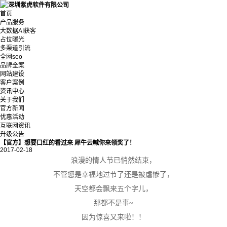
首页
产品服务
大数据AI获客
占位曝光
多渠道引流
全网seo
品牌全案
网站建设
客户案例
资讯中心
关于我们
官方新闻
优惠活动
互联网资讯
升级公告
【官方】想要口红的看过来 犀牛云喊你来领奖了！
2017-02-18
浪漫的情人节已悄然结束，
不管您是幸福地过节了还是被虐惨了，
天空都会飘来五个字儿，
那都不是事
~
因为惊喜又来啦！！