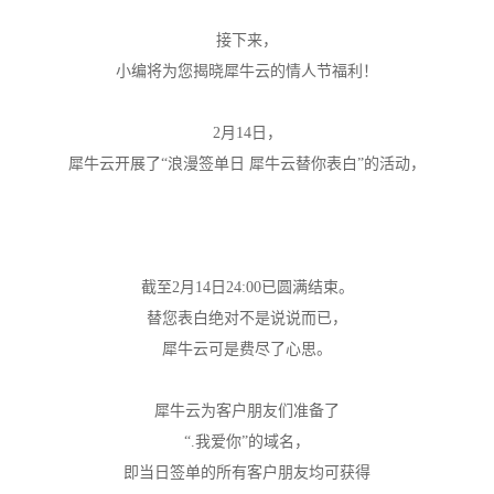
接下来，
小编将为您揭晓犀牛云的情人节福利！
2
月
14
日，
犀牛云开展了
“浪漫签单日 犀牛云替你表白”的活动，
截至
2
月
14
日
24:00
已圆满结束。
替您表白绝对不是说说而已，
犀牛云可是费尽了心思。
犀牛云为客户朋友们准备了
“
.
我爱你”的域名，
即当日签单的所有客户朋友均可获得