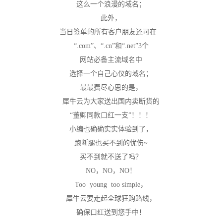
这么一个浪漫的域名；
此外，
当日签单的所有客户朋友还可在
“
.com
”、“
.cn
”和“
.net
”
3
个
网站必备主流域名中
选择一个自己心仪的域名；
最最费尽心思的是，
犀牛云为大家送出国内卖断货的
“董卿同款口红一支”！！！
小编也确确实实体验到了，
跑断腿也买不到的忧伤
~
买不到就不送了吗？
NO
，
NO
，
NO
！
Too young too simple
，
犀牛云要走起全球狂购路线，
确保口红送到您手中！