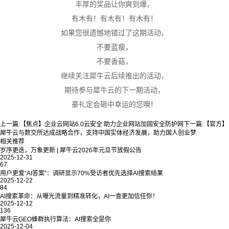
丰厚的奖品让你爽到爆，
有木有！有木有！有木有！
如果您很遗憾地错过了这期活动，
不要蓝瘦，
不要香菇，
继续关注犀牛云后续推出的活动，
期待参与犀牛云的下一期活动，
豪礼定会砸中幸运的您噢！
上一篇:
【焦点】企业云网站6.0云安全 助力企业网站加固安全防护网
下一篇:
【官方】
犀牛云与数交所达成战略合作，支持中国实体经济发展，助力国人创业梦
相关推荐
岁序更迭，万象更新 | 犀牛云2026年元旦节放假公告
2025-12-31
67
用户更爱“AI答案”：调研显示70%受访者优先选择AI搜索结果
2025-12-22
84
AI搜索革命：从曝光流量到精准转化，AI一查更加信任你！
2025-12-12
136
犀牛云GEO蜂群执行算法：AI搜索全是你
2025-12-04