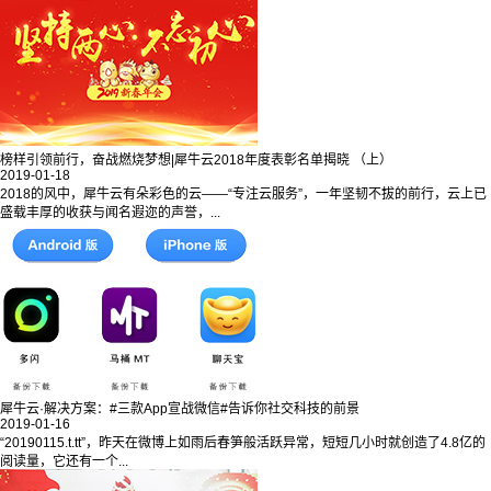
榜样引领前行，奋战燃烧梦想|犀牛云2018年度表彰名单揭晓 （上）
2019-01-18
2018的风中，犀牛云有朵彩色的云——“专注云服务”，一年坚韧不拔的前行，云上已
盛载丰厚的收获与闻名遐迩的声誉，...
犀牛云·解决方案：#三款App宣战微信#告诉你社交科技的前景
2019-01-16
“20190115.t.tt”，昨天在微博上如雨后春笋般活跃异常，短短几小时就创造了4.8亿的
阅读量，它还有一个...