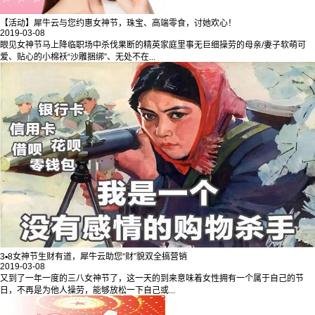
【活动】犀牛云与您约惠女神节，珠宝、高端零食，讨她欢心！
2019-03-08
眼见女神节马上降临职场中杀伐果断的精英家庭里事无巨细操劳的母亲/妻子软萌可
爱、贴心的小棉袄“沙雕捆绑”、无处不在...
3▪8女神节生财有道，犀牛云助您“财”貌双全搞营销
2019-03-08
又到了一年一度的三八女神节了，这一天的到来意味着女性拥有一个属于自己的节
日，不再是为他人操劳，能够放松一下自己或...